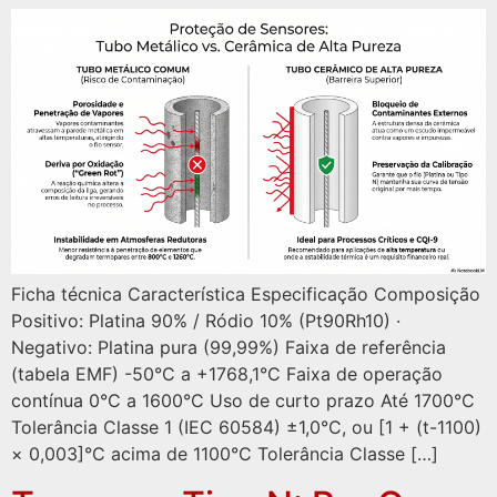
Ficha técnica Característica Especificação Composição
Positivo: Platina 90% / Ródio 10% (Pt90Rh10) ·
Negativo: Platina pura (99,99%) Faixa de referência
(tabela EMF) -50°C a +1768,1°C Faixa de operação
contínua 0°C a 1600°C Uso de curto prazo Até 1700°C
Tolerância Classe 1 (IEC 60584) ±1,0°C, ou [1 + (t-1100)
× 0,003]°C acima de 1100°C Tolerância Classe […]